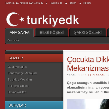
Pazartesi, 10. Ağustos 2026 13:51:32
Hakkımızda
İletişim
Reklam
ANA SAYFA
BİLGİ KÖŞESİ
ŞARKI SÖZLERİ
Ana sayfa
Çocukta Dik
SÖZLER
Mekanizmas
Özür Mesajları
Fenerbahçe Mesajları
YAZAR
BEDRETTIN YAZAR
|
Beşiktaş Mesajları
Çogu cocugun ustalikla k
Etkileyici Sözler
olamadigina inanan çocu
mekanizmayi kullanir.Olu
Duvar Yazıları
BURÇLAR