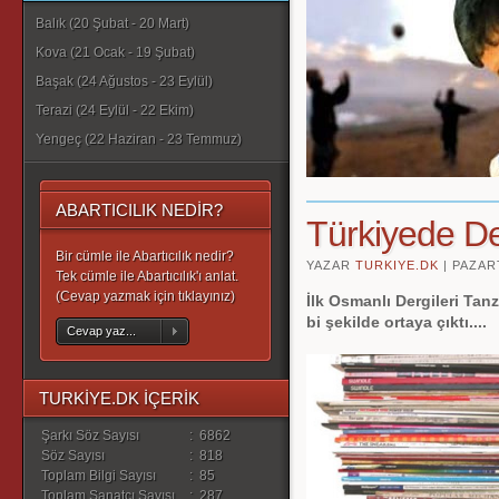
Balık (20 Şubat - 20 Mart)
Kova (21 Ocak - 19 Şubat)
Başak (24 Ağustos - 23 Eylül)
Terazi (24 Eylül - 22 Ekim)
Yengeç (22 Haziran - 23 Temmuz)
ABARTICILIK NEDİR?
Türkiyede De
Bir cümle ile Abartıcılık nedir?
YAZAR
TURKIYE.DK
|
PAZART
Tek cümle ile Abartıcılık'ı anlat.
(Cevap yazmak için tıklayınız)
İlk Osmanlı Dergileri Tan
bi şekilde ortaya çıktı....
Cevap yaz...
TURKİYE.DK İÇERİK
Şarkı Söz Sayısı
:
6862
Söz Sayısı
:
818
Toplam Bilgi Sayısı
:
85
Toplam Sanatçı Sayısı
:
287